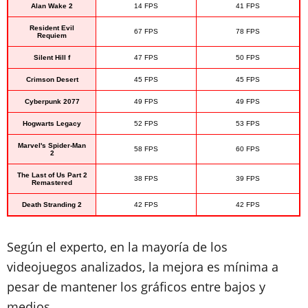
Alan Wake 2
14 FPS
41 FPS
Resident Evil
67 FPS
78 FPS
Requiem
Silent Hill f
47 FPS
50 FPS
Crimson Desert
45 FPS
45 FPS
Cyberpunk 2077
49 FPS
49 FPS
Hogwarts Legacy
52 FPS
53 FPS
Marvel's Spider-Man
58 FPS
60 FPS
2
The Last of Us Part 2
38 FPS
39 FPS
Remastered
Death Stranding 2
42 FPS
42 FPS
Según el experto, en la mayoría de los
videojuegos analizados, la mejora es mínima a
pesar de mantener los gráficos entre bajos y
medios.