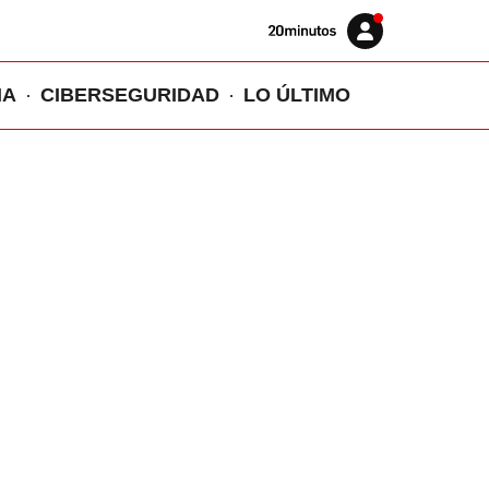
Volver
Iniciar
a
sesión
20MINUTOS.ES
IA
CIBERSEGURIDAD
LO ÚLTIMO