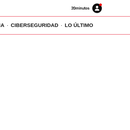
Volver
Iniciar
a
sesión
20MINUTOS.ES
IA
CIBERSEGURIDAD
LO ÚLTIMO