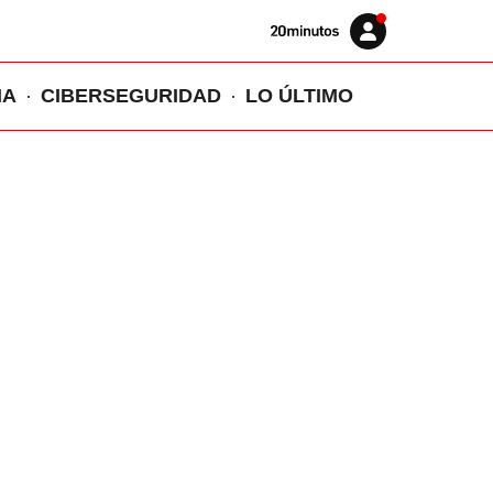
Volver
Iniciar
a
sesión
20MINUTOS.ES
IA
CIBERSEGURIDAD
LO ÚLTIMO