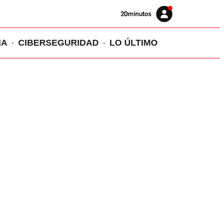
Volver
Iniciar
a
sesión
20MINUTOS.ES
IA
CIBERSEGURIDAD
LO ÚLTIMO