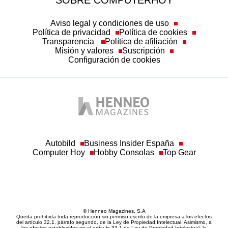
SOBRE COMPUTERHOY
Aviso legal y condiciones de uso
Política de privacidad
Política de cookies
Transparencia
Política de afiliación
Misión y valores
Suscripción
Configuración de cookies
Autobild
Business Insider España
Computer Hoy
Hobby Consolas
Top Gear
© Henneo Magazines, S.A
Queda prohibida toda reproducción sin permiso escrito de la empresa a los efectos
del artículo 32.1, párrafo segundo, de la Ley de Propiedad Intelectual. Asimismo, a
los efectos establecidos en el artículo 33.1 de Ley de Propiedad Intelectual, la