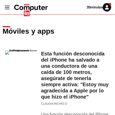
Volver
Iniciar
a
sesión
20MINUTOS.ES
Móviles y apps
Esta función desconocida
del iPhone ha salvado a
una conductora de una
caída de 100 metros,
asegúrate de tenerla
siempre activa: "Estoy muy
agradecida a Apple por lo
que hizo el iPhone"
CLAUDIA PACHECO
Una función desconocida del iPhone