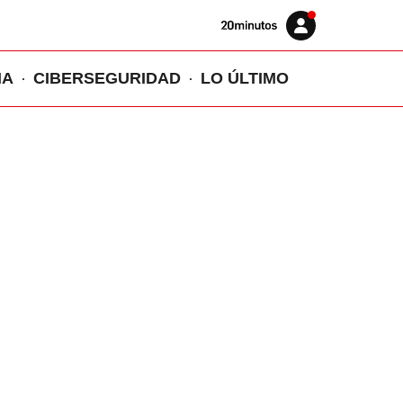
Volver
Iniciar
a
sesión
20MINUTOS.ES
IA
CIBERSEGURIDAD
LO ÚLTIMO