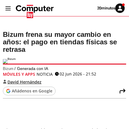
Volver
Iniciar
a
sesión
20MINUTOS.ES
Bizum frena su mayor cambio en
años: el pago en tiendas físicas se
retrasa
Generada con IA
Bizum
02 jun 2026 - 21:52
MÓVILES Y APPS
NOTICIA
David Hernández
Añádenos en Google