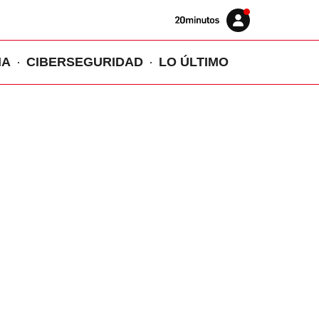
Volver
Iniciar
a
sesión
20MINUTOS.ES
IA
CIBERSEGURIDAD
LO ÚLTIMO