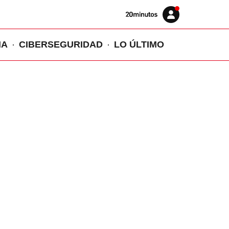
Volver
Iniciar
a
sesión
20MINUTOS.ES
IA
CIBERSEGURIDAD
LO ÚLTIMO