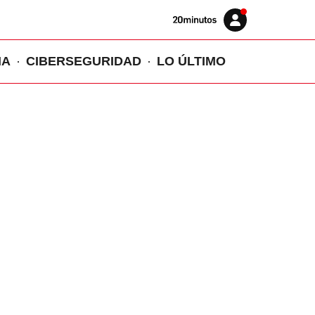
Volver
Iniciar
a
sesión
20MINUTOS.ES
IA
CIBERSEGURIDAD
LO ÚLTIMO