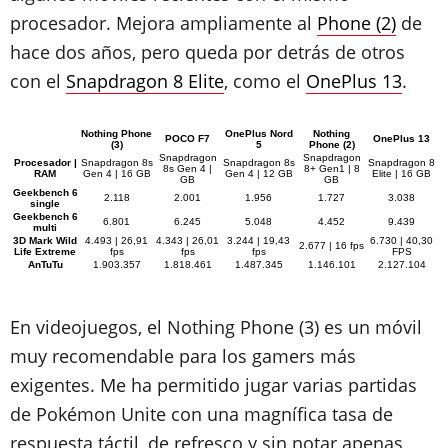
procesador. Mejora ampliamente al
Phone (2)
de
hace dos años, pero queda por detrás de otros
con el
Snapdragon 8 Elite
, como el
OnePlus 13
.
Nothing Phone
OnePlus Nord
Nothing
POCO F7
OnePlus 13
(3)
5
Phone (2)
Snapdragon
Snapdragon
Procesador |
Snapdragon 8s
Snapdragon 8s
Snapdragon 8
8s Gen 4 |
8+ Gen1 | 8
RAM
Gen 4 | 16 GB
Gen 4 | 12 GB
Elite | 16 GB
GB
GB
Geekbench 6
2.118
2.001
1.956
1.727
3.038
single
Geekbench 6
6.801
6.245
5.048
4.452
9.439
multi
3D Mark Wild
4.493 | 26,91
4.343 | 26,01
3.244 | 19,43
6.730 | 40,30
2.677 | 16 fps
Life Extreme
fps
fps
fps
FPS
AnTuTu
1.903.357
1.818.461
1.487.345
1.146.101
2.127.104
En videojuegos, el Nothing Phone (3) es un móvil
muy recomendable para los gamers más
exigentes. Me ha permitido jugar varias partidas
de Pokémon Unite con una magnífica tasa de
respuesta táctil, de refresco y sin notar apenas