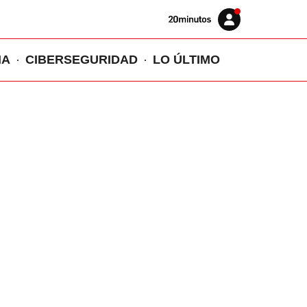
Volver
Iniciar
a
sesión
20MINUTOS.ES
IA
CIBERSEGURIDAD
LO ÚLTIMO