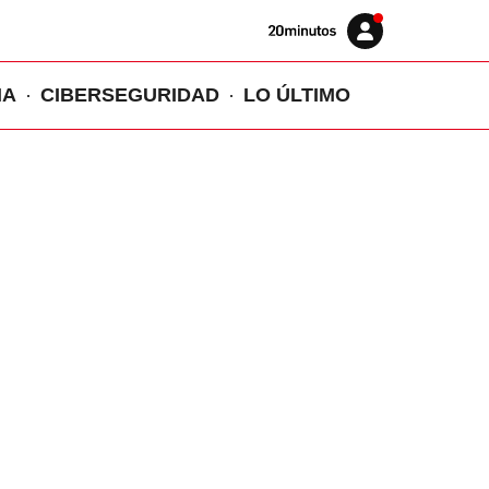
Volver
Iniciar
a
sesión
20MINUTOS.ES
IA
CIBERSEGURIDAD
LO ÚLTIMO