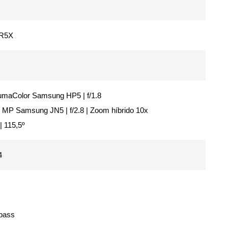
DR5X
LumaColor Samsung HP5 | f/1.8
50 MP Samsung JN5 | f/2.8 | Zoom híbrido 10x
| 115,5º
4
ypass