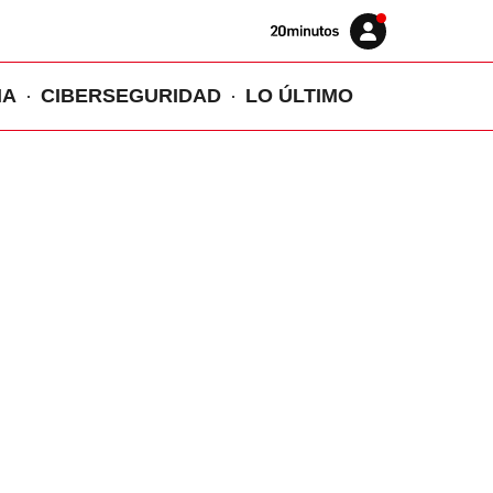
Volver
Iniciar
a
sesión
20MINUTOS.ES
IA
CIBERSEGURIDAD
LO ÚLTIMO