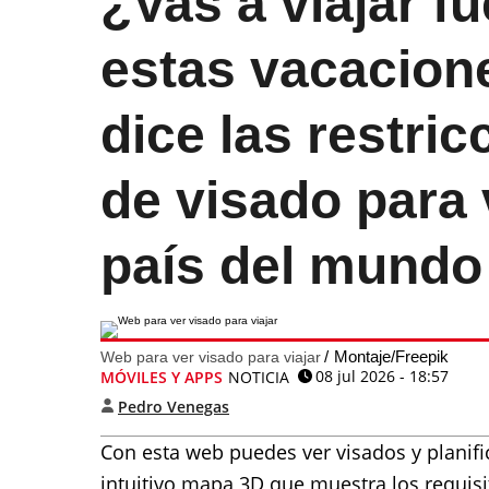
¿Vas a viajar f
estas vacacion
dice las restric
de visado para 
país del mundo
Montaje/Freepik
Web para ver visado para viajar
08 jul 2026 - 18:57
MÓVILES Y APPS
NOTICIA
Pedro Venegas
Con esta web puedes ver visados y planific
intuitivo mapa 3D que muestra los requisi