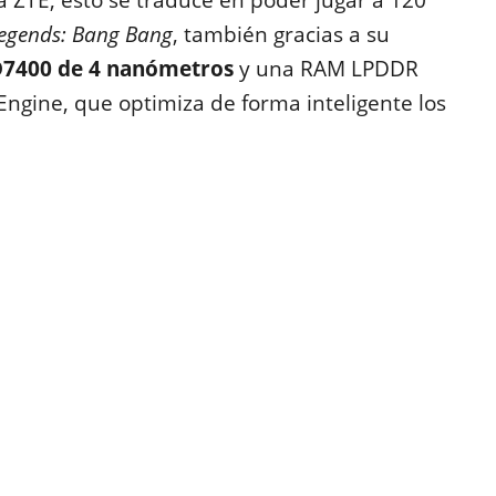
a ZTE, esto se traduce en poder jugar a 120
egends: Bang Bang
, también gracias a su
D7400 de 4 nanómetros
y una RAM LPDDR
gine, que optimiza de forma inteligente los