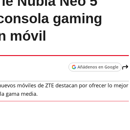
rie Nubia Neo 5
 consola gaming
n móvil
Añádenos en Google
nuevos móviles de ZTE destacan por ofrecer lo mejor
n la gama media.