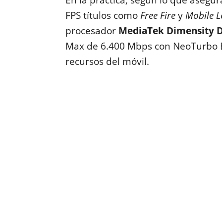
En la práctica, según lo que asegur
FPS títulos como
Free Fire
y
Mobile L
procesador
MediaTek Dimensity 
Max de 6.400 Mbps con NeoTurbo En
recursos del móvil.