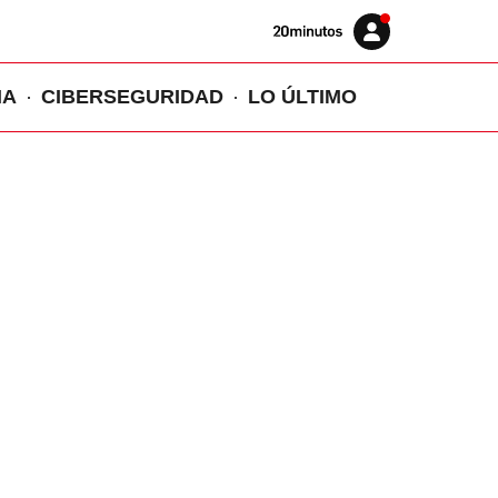
Volver
Iniciar
a
sesión
20MINUTOS.ES
IA
CIBERSEGURIDAD
LO ÚLTIMO