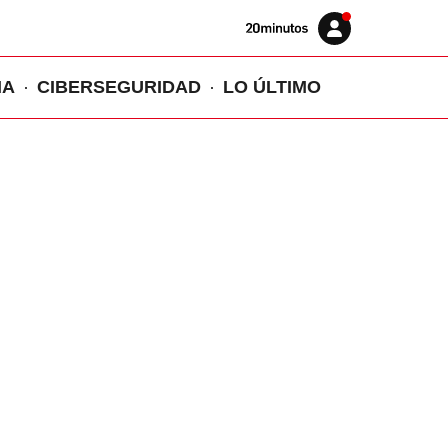
Volver
Iniciar
a
sesión
20MINUTOS.ES
IA
CIBERSEGURIDAD
LO ÚLTIMO