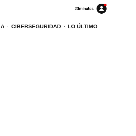
Volver
Iniciar
a
sesión
20MINUTOS.ES
IA
CIBERSEGURIDAD
LO ÚLTIMO