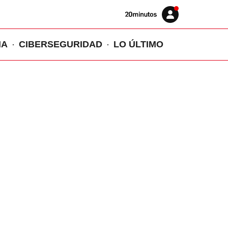
Volver
Iniciar
a
sesión
20MINUTOS.ES
IA
CIBERSEGURIDAD
LO ÚLTIMO