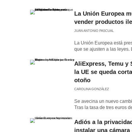
La Unión Europea mu
vender productos il
JUAN ANTONIO PASCUAL
La Unión Europea está pres
que se ajusten a las leyes.
AliExpress, Temu y S
la UE se queda cort
otoño
CAROLINA GONZÁLEZ
Se avecina un nuevo cambio
Tras la tasa de tres euros 
Adiós a la privacida
instalar una cámara 