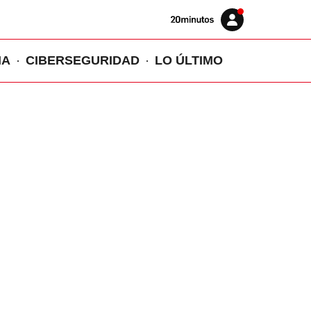
Volver
Iniciar
a
sesión
20MINUTOS.ES
IA
CIBERSEGURIDAD
LO ÚLTIMO