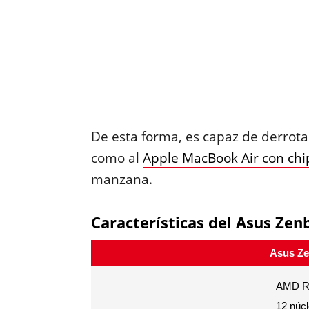
De esta forma, es capaz de derrotar
como al
Apple MacBook Air con ch
manzana.
Características del Asus Ze
Asus Ze
AMD Ry
12 núcl