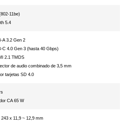
(802-11be)
th 5.4
-A 3.2 Gen 2
-C 4.0 Gen 3 (hasta 40 Gbps)
MI 2.1 TMDS
ector de audio combinado de 3,5 mm
or tarjetas SD 4.0
rs
dor CA 65 W
x 243 x 11,9 ~ 12,9 mm