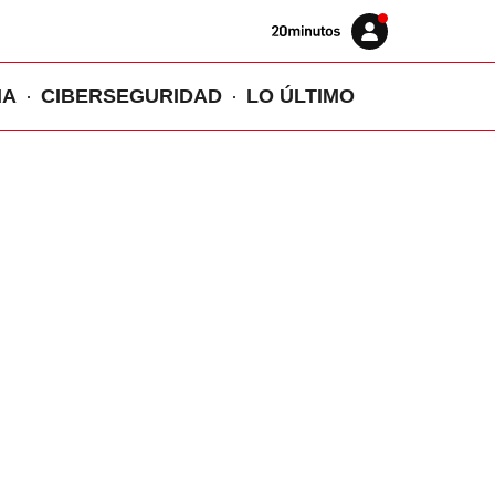
Volver
Iniciar
a
sesión
20MINUTOS.ES
IA
CIBERSEGURIDAD
LO ÚLTIMO