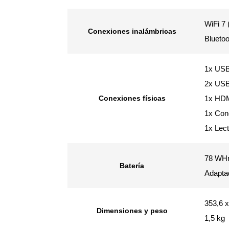
WiFi 7 
Conexiones inalámbricas
Bluetoo
1x USB
2x USB
Conexiones físicas
1x HD
1x Con
1x Lect
78 WH
Batería
Adapta
353,6 
Dimensiones y peso
1,5 kg