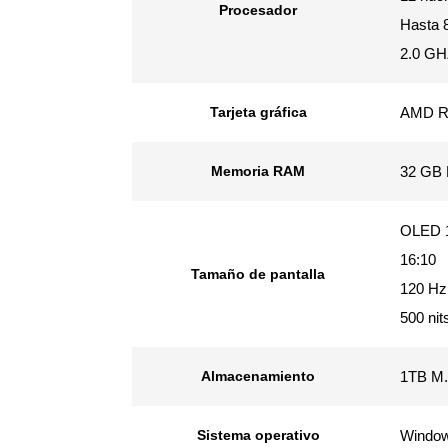
Procesador
Hasta 
2.0 GH
Tarjeta gráfica
AMD R
Memoria RAM
32 GB 
OLED 1
16:10
Tamaño de pantalla
120 Hz
500 ni
Almacenamiento
1TB M.
Sistema operativo
Window