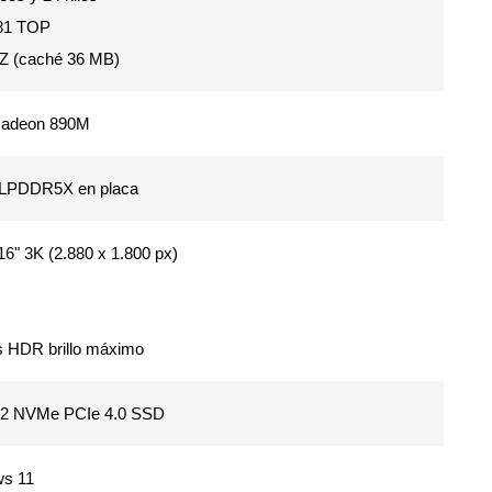
81 TOP
Z (caché 36 MB)
adeon 890M
LPDDR5X en placa
6" 3K (2.880 x 1.800 px)
ts HDR brillo máximo
2 NVMe PCIe 4.0 SSD
s 11