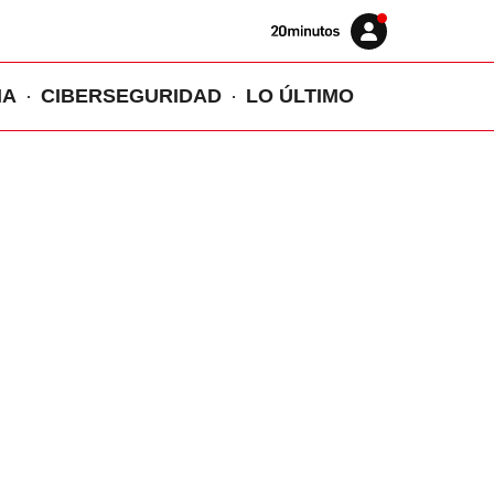
Volver
Iniciar
a
sesión
20MINUTOS.ES
IA
CIBERSEGURIDAD
LO ÚLTIMO