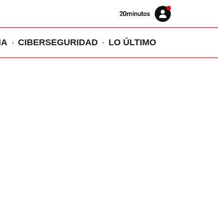
Volver
Iniciar
a
sesión
20MINUTOS.ES
IA
CIBERSEGURIDAD
LO ÚLTIMO