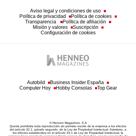
Aviso legal y condiciones de uso
Política de privacidad
Política de cookies
Transparencia
Política de afiliación
Misión y valores
Suscripción
Configuración de cookies
Autobild
Business Insider España
Computer Hoy
Hobby Consolas
Top Gear
© Henneo Magazines, S.A
Queda prohibida toda reproducción sin permiso escrito de la empresa a los efectos
del artículo 32.1, párrafo segundo, de la Ley de Propiedad Intelectual. Asimismo, a
los efectos establecidos en el artículo 33.1 de Ley de Propiedad Intelectual, la
empresa hace constar la correspondiente reserva de derechos, por sí y por medio de
sus redactores o autores.