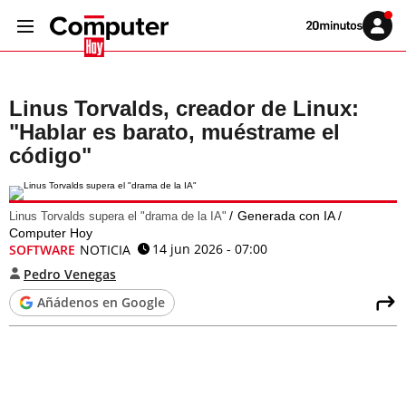
Volver
Iniciar
a
sesión
20MINUTOS.ES
Linus Torvalds, creador de Linux:
"Hablar es barato, muéstrame el
código"
Generada con IA /
Linus Torvalds supera el "drama de la IA"
Computer Hoy
14 jun 2026 - 07:00
SOFTWARE
NOTICIA
Pedro Venegas
Añádenos en Google