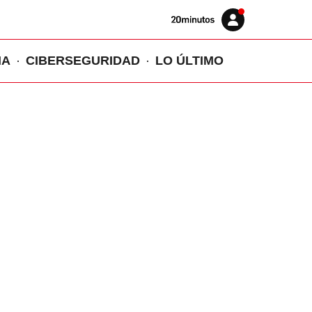
Volver
Iniciar
a
sesión
20MINUTOS.ES
IA
CIBERSEGURIDAD
LO ÚLTIMO