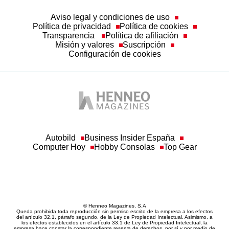
Aviso legal y condiciones de uso
Política de privacidad
Política de cookies
Transparencia
Política de afiliación
Misión y valores
Suscripción
Configuración de cookies
Autobild
Business Insider España
Computer Hoy
Hobby Consolas
Top Gear
© Henneo Magazines, S.A
Queda prohibida toda reproducción sin permiso escrito de la empresa a los efectos
del artículo 32.1, párrafo segundo, de la Ley de Propiedad Intelectual. Asimismo, a
los efectos establecidos en el artículo 33.1 de Ley de Propiedad Intelectual, la
empresa hace constar la correspondiente reserva de derechos, por sí y por medio de