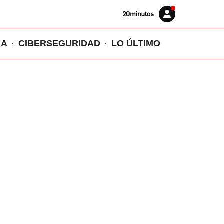
Volver
Iniciar
a
sesión
20MINUTOS.ES
IA
CIBERSEGURIDAD
LO ÚLTIMO