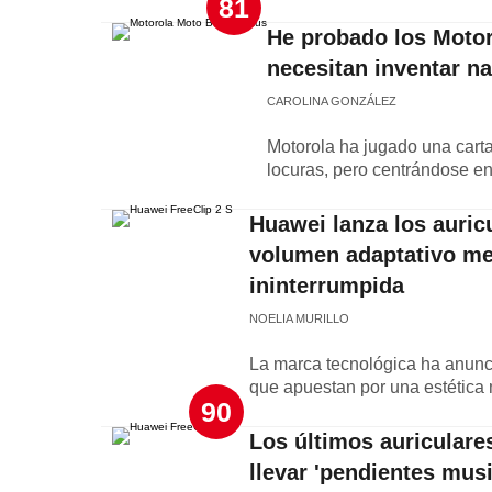
81
He probado los Motor
necesitan inventar n
CAROLINA GONZÁLEZ
Motorola ha jugado una cart
locuras, pero centrándose e
Huawei lanza los auric
volumen adaptativo me
ininterrumpida
NOELIA MURILLO
La marca tecnológica ha anunc
que apuestan por una estética
90
Los últimos auricular
llevar 'pendientes mus