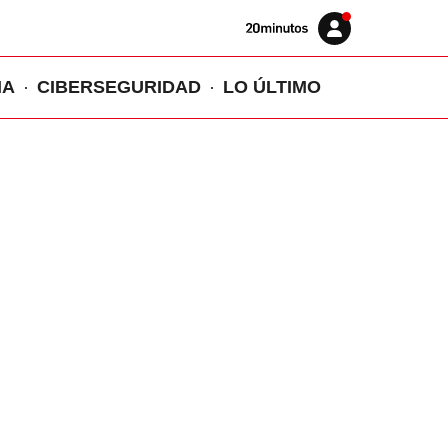
Volver
Iniciar
a
sesión
20MINUTOS.ES
IA
CIBERSEGURIDAD
LO ÚLTIMO