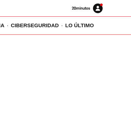
Volver
Iniciar
a
sesión
20MINUTOS.ES
IA
CIBERSEGURIDAD
LO ÚLTIMO