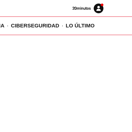
Volver
Iniciar
a
sesión
20MINUTOS.ES
IA
CIBERSEGURIDAD
LO ÚLTIMO