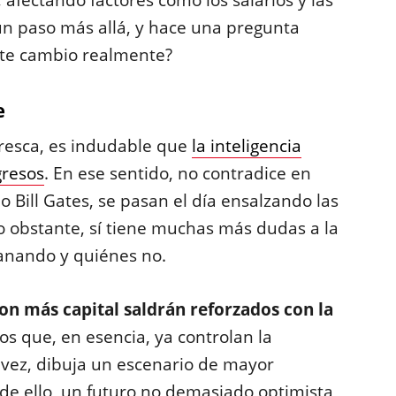
fectando factores como los salarios y las
un paso más allá, y hace una pregunta
ste cambio realmente?
e
resca, es indudable que
la inteligencia
gresos
. En ese sentido, no contradice en
 Bill Gates, se pasan el día ensalzando las
No obstante, sí tiene muchas más dudas a la
ganando y quiénes no.
on más capital saldrán reforzados con la
s que, en esencia, ya controlan la
su vez, dibuja un escenario de mayor
de ello, un futuro no demasiado optimista