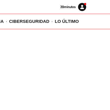
Volver
Iniciar
a
sesión
20MINUTOS.ES
IA
CIBERSEGURIDAD
LO ÚLTIMO