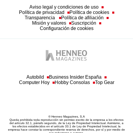
Transparencia
Política de afiliación
Misión y valores
Suscripción
Configuración de cookies
Autobild
Business Insider España
Computer Hoy
Hobby Consolas
Top Gear
© Henneo Magazines, S.A
Queda prohibida toda reproducción sin permiso escrito de la empresa a los efectos
del artículo 32.1, párrafo segundo, de la Ley de Propiedad Intelectual. Asimismo, a
los efectos establecidos en el artículo 33.1 de Ley de Propiedad Intelectual, la
empresa hace constar la correspondiente reserva de derechos, por sí y por medio de
sus redactores o autores.