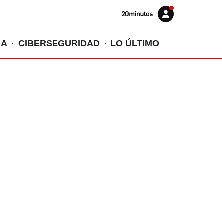
Volver
Iniciar
a
sesión
20MINUTOS.ES
IA
CIBERSEGURIDAD
LO ÚLTIMO