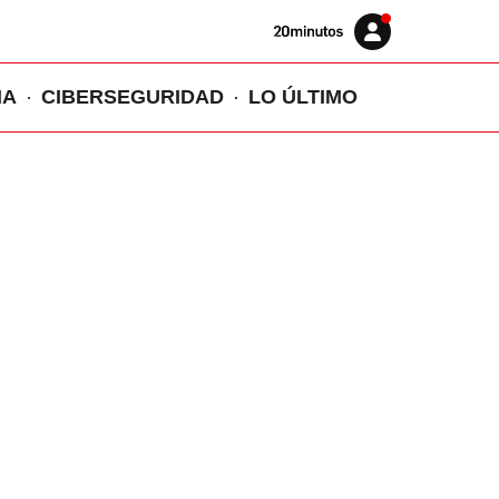
Volver
Iniciar
a
sesión
20MINUTOS.ES
IA
CIBERSEGURIDAD
LO ÚLTIMO