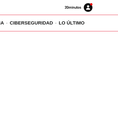
Volver
Iniciar
a
sesión
20MINUTOS.ES
IA
CIBERSEGURIDAD
LO ÚLTIMO