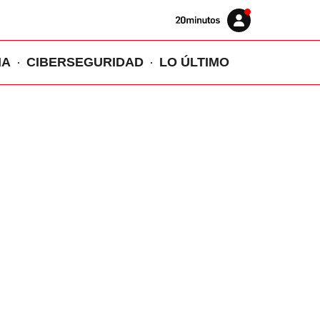
Volver
Iniciar
a
sesión
20MINUTOS.ES
IA
CIBERSEGURIDAD
LO ÚLTIMO