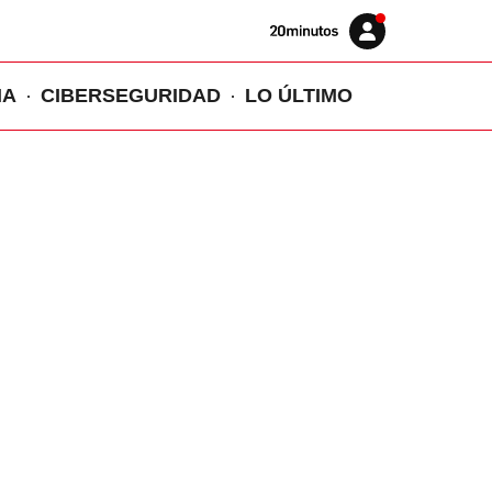
Volver
Iniciar
a
sesión
20MINUTOS.ES
IA
CIBERSEGURIDAD
LO ÚLTIMO