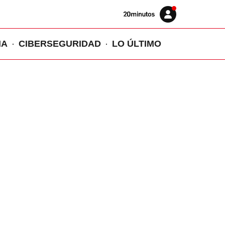
Volver
Iniciar
a
sesión
20MINUTOS.ES
IA
CIBERSEGURIDAD
LO ÚLTIMO