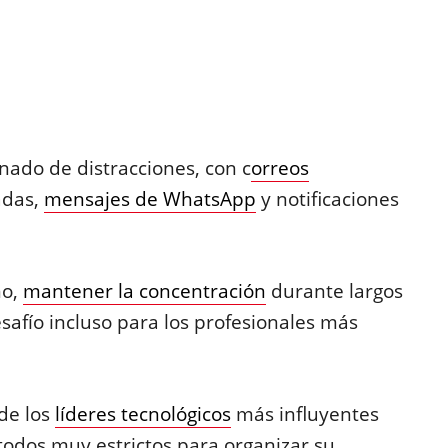
enado de distracciones, con c
orreos
adas,
mensajes de WhatsApp
y notificaciones
no,
mantener la concentración
durante largos
safío incluso para los profesionales más
de los
líderes tecnológicos
más influyentes
dos muy estrictos para organizar su