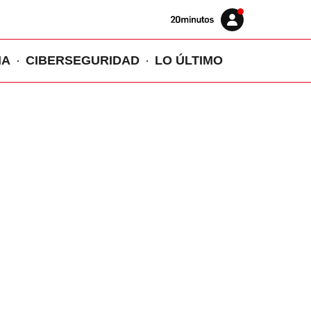
Volver
Iniciar
a
sesión
20MINUTOS.ES
IA
CIBERSEGURIDAD
LO ÚLTIMO