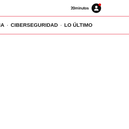
Volver
Iniciar
a
sesión
20MINUTOS.ES
IA
CIBERSEGURIDAD
LO ÚLTIMO