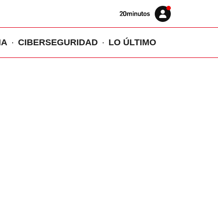
Volver
Iniciar
a
sesión
20MINUTOS.ES
IA
CIBERSEGURIDAD
LO ÚLTIMO