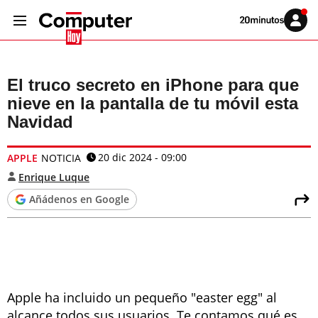
Volver
Iniciar
a
sesión
20MINUTOS.ES
El truco secreto en iPhone para que
nieve en la pantalla de tu móvil esta
Navidad
20 dic 2024 - 09:00
APPLE
NOTICIA
Enrique Luque
Añádenos en Google
Apple ha incluido un pequeño "easter egg" al
alcance todos sus usuarios. Te contamos qué es