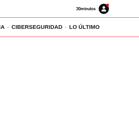
Volver
Iniciar
a
sesión
20MINUTOS.ES
IA
CIBERSEGURIDAD
LO ÚLTIMO