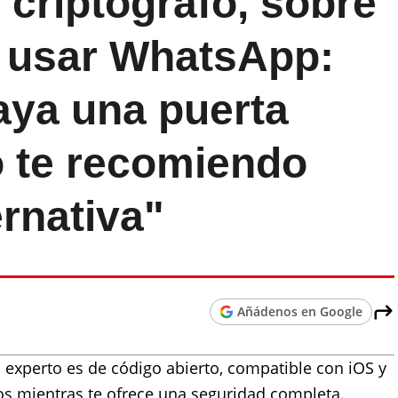
criptógrafo, sobre
e usar WhatsApp:
aya una puerta
o te recomiendo
ernativa"
Añádenos en Google
experto es de código abierto, compatible con iOS y
tos mientras te ofrece una seguridad completa.