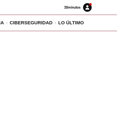
Volver
Iniciar
a
sesión
20MINUTOS.ES
IA
CIBERSEGURIDAD
LO ÚLTIMO