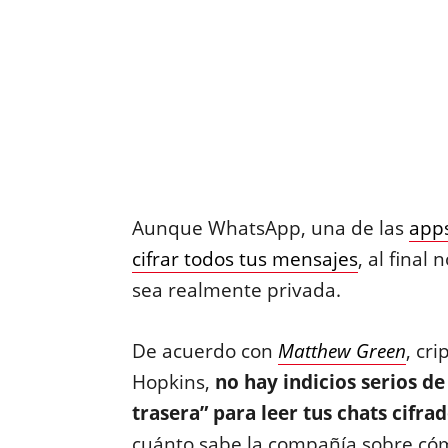
Aunque WhatsApp, una de las
app
cifrar todos tus mensajes
, al final
sea realmente privada.
De acuerdo con
Matthew Green
, cr
Hopkins,
no hay indicios serios d
trasera” para leer tus chats cifra
cuánto sabe la compañía sobre cóm