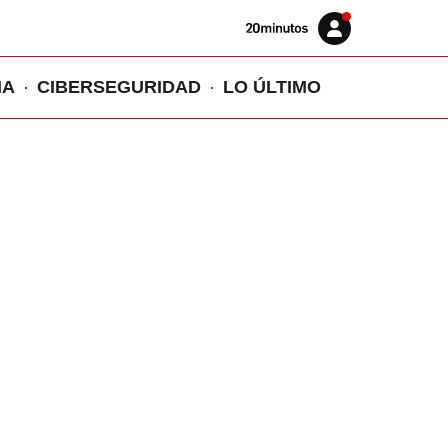
Volver
Iniciar
a
sesión
20MINUTOS.ES
IA
CIBERSEGURIDAD
LO ÚLTIMO