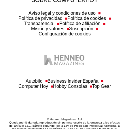
SOBRE COMPUTERHOY
Aviso legal y condiciones de uso
Política de privacidad
Política de cookies
Transparencia
Política de afiliación
Misión y valores
Suscripción
Configuración de cookies
Autobild
Business Insider España
Computer Hoy
Hobby Consolas
Top Gear
© Henneo Magazines, S.A
Queda prohibida toda reproducción sin permiso escrito de la empresa a los efectos
del artículo 32.1, párrafo segundo, de la Ley de Propiedad Intelectual. Asimismo, a
los efectos establecidos en el artículo 33.1 de Ley de Propiedad Intelectual, la