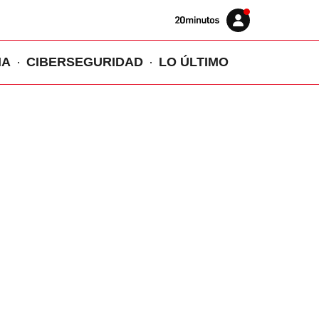
Volver
Iniciar
a
sesión
20MINUTOS.ES
IA
CIBERSEGURIDAD
LO ÚLTIMO