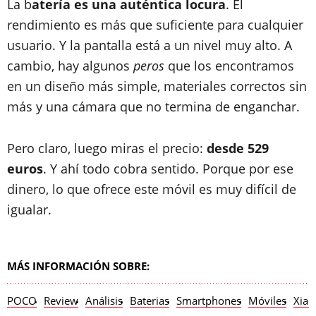
La b
atería es una auténtica locura
. El
rendimiento es más que suficiente para cualquier
usuario. Y la pantalla está a un nivel muy alto. A
cambio, hay algunos
peros
que los encontramos
en un diseño más simple, materiales correctos sin
más y una cámara que no termina de enganchar.
Pero claro, luego miras el precio:
desde 529
euros
. Y ahí todo cobra sentido. Porque por ese
dinero, lo que ofrece este móvil es muy difícil de
igualar.
MÁS INFORMACIÓN SOBRE:
POCO
Review
Análisis
Baterias
Smartphones
Móviles
Xiao